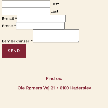
First
Last
E-mail
*
Emne
*
Bemærkninger
*
SEND
Find os:
Ole Rømers Vej 21 • 6100 Haderslev