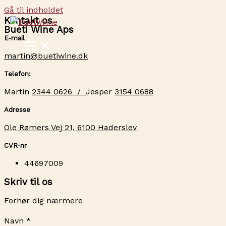
Gå til indholdet
Kontakt os
Bueti Wine Aps
E-mail
martin@buetiwine.dk
Telefon:
Martin
2344 0626 /
Jesper
3154 0688
Adresse
Ole Rømers Vej 21, 6100 Haderslev
CVR-nr
44697009
Skriv til os
Forhør dig nærmere
Navn
*